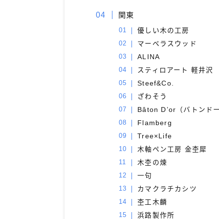
関東
優しい木の工房
マーベラスウッド
ALINA
スティロアート 軽井沢
Steef&Co.
ざわそう
Bâton D’or（バトン
Flamberg
Tree×Life
木軸ペン工房 金杢犀
木杢の煉
一句
カマクラチカシツ
杢工木麟
浜路製作所