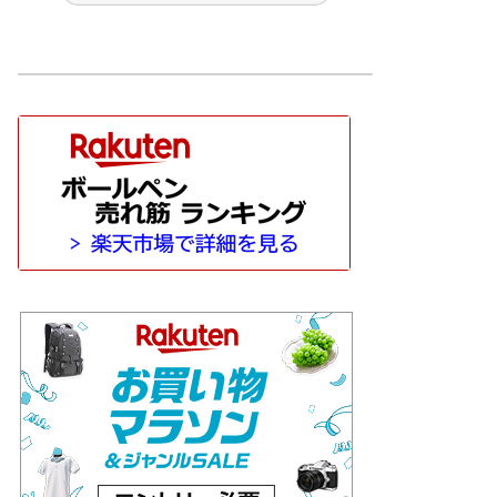
 文房具
その他 筆記具
ぺんてる
マン［WATAERMAN］
ッシュ［CARAN-D'ACHE］
サクラクレパス
サポートグッズ
トンボ鉛筆
パイロット［PILOT］
l］
ペリカン［Pelikan］
ボールペン
モンブラン［MONT-BLANC］
nardo］
万年筆
価格別
HI
工房 楔
待茶屋
木軸ペン