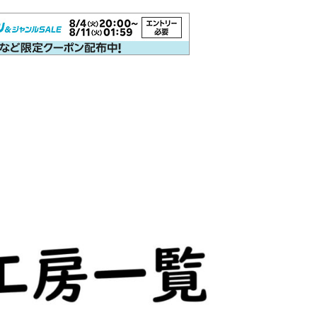
その他 筆記具
4C規格（D型）リフィルアダプ
Woodpen Craft
お助けグッズ
こぶた工房
その他
ターの作り方 記事一覧
万年筆（兄弟サイト）
アクロインキ
アンケート
イベント情報
ウォーター
オロビアンコ［OROBIANCO］
カスタマイズ
カランダ
カヴェコ［Kaweco］
ガラスペン
クロス［CROSS］
シャープペン
ジェットストリーム
ゼブラ［ZEBRA］
パーカー［PERKAR］
ファーバーカステル［Faber-Castel
ボールペンカスタマイズ
モンテベルデ［Monteverde］
ラミー［LAMY］
リフィルアダプター
レオナルド［Leo
加工が不要
富士瘤 Craft
屋久杉工房 京
工房 TAIS
木軸ペン工房 金杢犀
知識系
筆記具
野原工芸