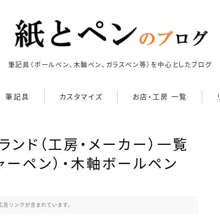
筆記具（ボールペン、木軸ペン、ガラスペン等）を中心としたブログ
筆記具
カスタマイズ
お店・工房 一覧
キーワードで絞り込む
ボールペン
カスタマイズ
検索
ランド（工房・メーカー）一覧
ボールペン（木軸以外）
ボールペンをシャープペンに
改造
ャーペン）・木軸ボールペン
シャープペン
ジェットストリーム カスタマ
イズ 記事一覧
シャープペン（木軸以外）
4C規格（D型）
73Labo
4631 woodturning
AL
アクロインキ カスタマイズ
木軸ペン
広告リンクが含まれています。
記事一覧
G2規格
IoT文具
LAMY2000
Rei工房
Saf