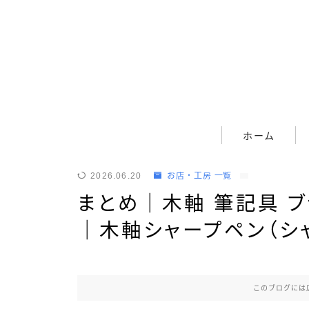
ホーム
ホーム
筆記具
2026.06.20
お店・工房 一覧
まとめ｜木軸 筆記具 ブ
ボールペン
｜木軸シャープペン（シ
ボールペン（木軸以外）
シャープペン
シャープペン（木軸以外）
このブログには
木軸ペン