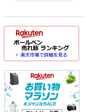
 文房具
その他 筆記具
ぺんてる
マン［WATAERMAN］
ッシュ［CARAN-D'ACHE］
サクラクレパス
サポートグッズ
トンボ鉛筆
パイロット［PILOT］
l］
ペリカン［Pelikan］
ボールペン
モンブラン［MONT-BLANC］
nardo］
万年筆
価格別
HI
工房 楔
待茶屋
木軸ペン