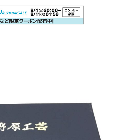
その他 筆記具
4C規格（D型）リフィルアダプ
Woodpen Craft
お助けグッズ
こぶた工房
その他
ターの作り方 記事一覧
万年筆（兄弟サイト）
アクロインキ
アンケート
イベント情報
ウォーター
オロビアンコ［OROBIANCO］
カスタマイズ
カランダ
カヴェコ［Kaweco］
ガラスペン
クロス［CROSS］
シャープペン
ジェットストリーム
ゼブラ［ZEBRA］
パーカー［PERKAR］
ファーバーカステル［Faber-Castel
ボールペンカスタマイズ
モンテベルデ［Monteverde］
ラミー［LAMY］
リフィルアダプター
レオナルド［Leo
加工が不要
富士瘤 Craft
屋久杉工房 京
工房 TAIS
木軸ペン工房 金杢犀
知識系
筆記具
野原工芸