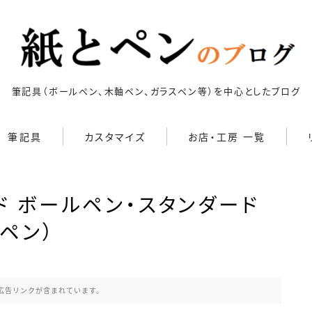
筆記具（ボールペン、木軸ペン、ガラスペン等）を中心としたブログ
筆記具
カスタマイズ
お店・工房 一覧
キーワードで絞り込む
ボールペン
カスタマイズ
検索
ド ボールペン・スタンダード
ボールペン（木軸以外）
ボールペンをシャープペンに
改造
ペン）
シャープペン
ジェットストリーム カスタマ
イズ 記事一覧
シャープペン（木軸以外）
4C規格（D型）
73Labo
4631 woodturning
AL
アクロインキ カスタマイズ
木軸ペン
広告リンクが含まれています。
記事一覧
G2規格
IoT文具
LAMY2000
Rei工房
Saf