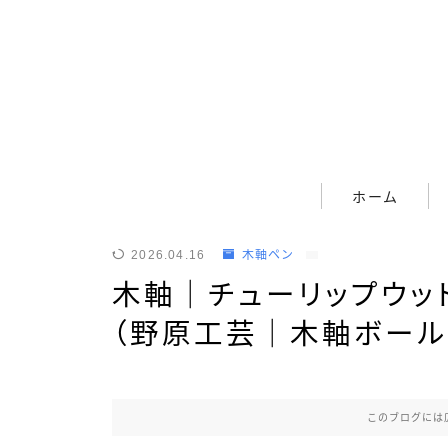
ホーム
ホーム
筆記具
2026.04.16
木軸ペン
木軸｜チューリップウッ
ボールペン
（野原工芸｜木軸ボール
ボールペン（木軸以外）
シャープペン
シャープペン（木軸以外）
このブログには
木軸ペン