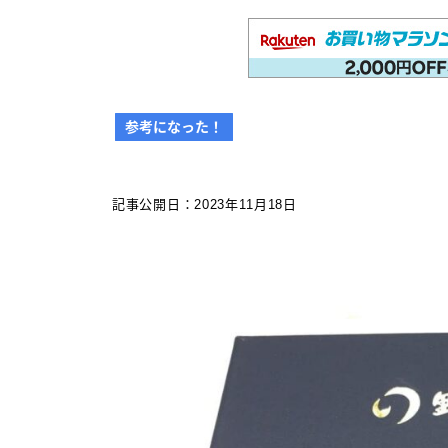
その他 筆記具
万年筆（兄弟サイト）
カスタマイズ
参考になった！
カスタマイズ
ボールペンをシャープペンに改
記事公開日：2023年11月18日
造
ジェットストリーム カスタマイズ
記事一覧
アクロインキ カスタマイズ 記事
一覧
4C規格（D型）リフィルアダプタ
ーの作り方 記事一覧
お店・工房 一覧