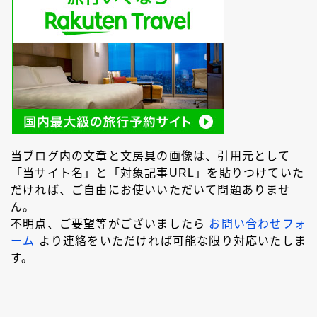
キーワードで絞り込む
検索
タグで絞り込む
当ブログ内の文章と文房具の画像は、引用元として
「当サイト名」と「対象記事URL」を貼りつけていた
4C規格（D型）
73Labo
4631 woodturning
だければ、ご自由にお使いいただいて問題ありませ
ん。
AL-star ローラーボール
DRAGONWOOD
G2規格
不明点、ご要望等がございましたら
お問い合わせフォ
IoT文具
LAMY2000
Rei工房
ーム
より連絡をいただければ可能な限り対応いたしま
す。
Safari ローラーボール
Steef&Co.
Woodpen Craft
お助けグッズ
こぶた工房
その他 文房具
その他 筆記具
ぺんてる