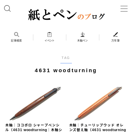
MENU
ホーム
記事検索
イベント
木軸ペン
万年筆
筆記具
TAG
ボールペン
4631 woodturning
ボールペン（木軸以外）
シャープペン
シャープペン（木軸以外）
木軸ペン
その他 筆記具
木軸｜ココボロ シャープペンシ
木軸｜チューリップウッド オレ
万年筆（兄弟サイト）
ル（4631 woodturning｜木軸シ
ンズ替え軸（4631 woodturning