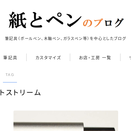
筆記具（ボールペン、木軸ペン、ガラスペン等）を中心としたブログ
筆記具
カスタマイズ
お店・工房 一覧
キーワードで絞り込む
ボールペン
カスタマイズ
TAG
検索
ボールペン（木軸以外）
ボールペンをシャープペンに
改造
トストリーム
シャープペン
ジェットストリーム カスタマ
イズ 記事一覧
シャープペン（木軸以外）
4C規格（D型）
73Labo
4631 woodturning
AL
アクロインキ カスタマイズ
木軸ペン
記事一覧
G2規格
IoT文具
LAMY2000
Rei工房
Saf