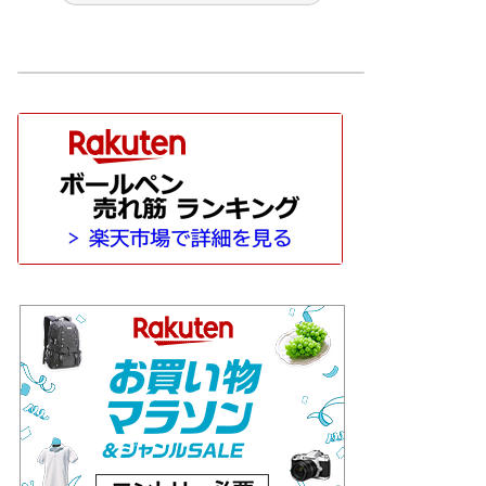
 文房具
その他 筆記具
ぺんてる
マン［WATAERMAN］
ッシュ［CARAN-D'ACHE］
サクラクレパス
サポートグッズ
トンボ鉛筆
パイロット［PILOT］
l］
ペリカン［Pelikan］
ボールペン
モンブラン［MONT-BLANC］
nardo］
万年筆
価格別
HI
工房 楔
待茶屋
木軸ペン