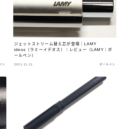
その他 筆記具
4C規格（D型）リフィルアダプ
Woodpen Craft
お助けグッズ
こぶた工房
その他
ターの作り方 記事一覧
万年筆（兄弟サイト）
アクロインキ
アンケート
イベント情報
ウォーター
オロビアンコ［OROBIANCO］
カスタマイズ
カランダ
カヴェコ［Kaweco］
ガラスペン
クロス［CROSS］
ジェットストリーム替え芯が登場｜LAMY
シャープペン
ジェットストリーム
ゼブラ［ZEBRA］
ideos（ラミーイデオス）｜レビュー（LAMY｜ボ
ールペン）
パーカー［PERKAR］
ファーバーカステル［Faber-Castel
ペン
2021.11.21
ボールペン
ボールペンカスタマイズ
モンテベルデ［Monteverde］
ラミー［LAMY］
リフィルアダプター
レオナルド［Leo
加工が不要
富士瘤 Craft
屋久杉工房 京
工房 TAIS
木軸ペン工房 金杢犀
知識系
筆記具
野原工芸