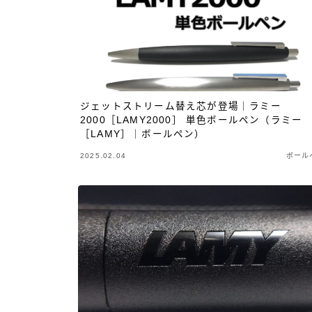
その他 筆記具
万年筆（兄弟サイト）
カスタマイズ
カスタマイズ
ジェットストリーム替え芯が登場｜ラミー
2000［LAMY2000］ 単色ボールペン（ラミー
ボールペンをシャープペンに改
［LAMY］｜ボールペン）
造
2025.02.04
ボール
ジェットストリーム カスタマイズ
記事一覧
アクロインキ カスタマイズ 記事
一覧
4C規格（D型）リフィルアダプタ
ーの作り方 記事一覧
お店・工房 一覧