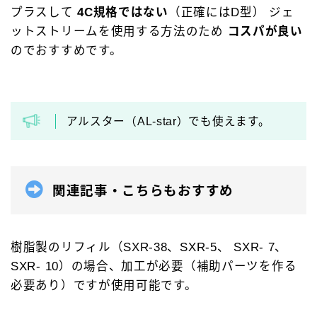
プラスして
4C規格
ではない
（正確にはD型） ジェ
アクロインキ
アンケート
イベント情報
ットストリームを使用する方法のため
コスパが良い
ウォーターマン［WATAERMAN］
のでおすすめです。
オロビアンコ［OROBIANCO］
カスタマイズ
カランダッシュ［CARAN-D'ACHE］
アルスター（AL-star）でも使えます。
カヴェコ［Kaweco］
ガラスペン
クロス［CROSS］
サクラクレパス
サポートグッズ
シャープペン
ジェットストリーム
関連記事・こちらもおすすめ
ゼブラ［ZEBRA］
トンボ鉛筆
パイロット［PILOT］
パーカー［PERKAR］
樹脂製のリフィル（SXR-38、SXR-5、 SXR- 7、
ファーバーカステル［Faber-Castell］
SXR- 10）の場合、加工が必要（補助パーツを作る
ペリカン［Pelikan］
ボールペン
必要あり）ですが使用可能です。
ボールペンカスタマイズ
モンテベルデ［Monteverde］