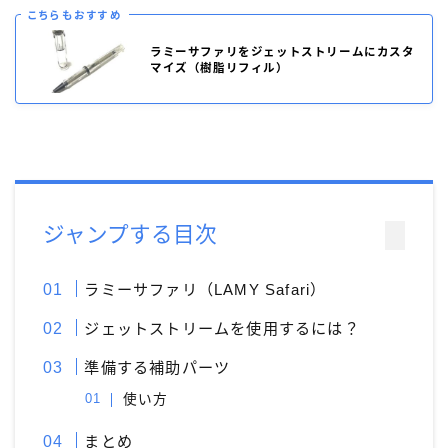
モンブラン［MONT-BLANC］
ラミー［LAMY］
こちらもおすすめ
リフィルアダプター
レオナルド［Leonardo］
ラミーサファリをジェットストリームにカスタ
マイズ（樹脂リフィル）
万年筆
価格別
加工が不要
富士瘤 Craft
屋久杉工房 京
工房 TAISHI
工房 楔
待茶屋
木軸ペン
木軸ペン工房 金杢犀
知識系
筆記具
野原工芸
ジャンプする目次
ラミーサファリ（LAMY Safari）
ジェットストリームを使用するには？
準備する補助パーツ
使い方
まとめ