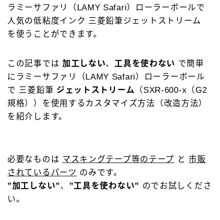
ラミーサファリ（LAMY Safari）ローラーボールで
キーワードで絞り込む
人気の低粘度インク 三菱鉛筆ジェットストリーム
を使うことができます。
検索
この記事では
加工しない
、
工具を使わない
で簡単
にラミーサファリ（LAMY Safari）ローラーボール
で 三菱鉛筆
ジェットストリーム
（SXR-600-x（G2
タグで絞り込む
規格））を使用するカスタマイズ方法（改造方法）
を紹介します。
4C規格（D型）
73Labo
4631 woodturning
AL-star ローラーボール
DRAGONWOOD
G2規格
必要なものは
マスキングテープ等のテープ
と
市販
IoT文具
LAMY2000
Rei工房
されているパーツ
のみです。
Safari ローラーボール
Steef&Co.
”加工しない”
、
”工具を使わない”
のでお試しくださ
い。
Woodpen Craft
お助けグッズ
こぶた工房
その他 文房具
その他 筆記具
ぺんてる