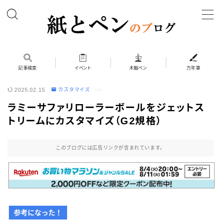
MENU
ホーム
記事検索
イベント
木軸ペン
万年筆
2025.02.15
カスタマイズ
筆記具
ラミーサファリローラーボールをジェットス
ボールペン
トリームにカスタマイズ（G2規格）
ボールペン（木軸以外）
シャープペン
このブログには広告リンクが含まれています。
シャープペン（木軸以外）
木軸ペン
その他 筆記具
参考になった！
万年筆（兄弟サイト）