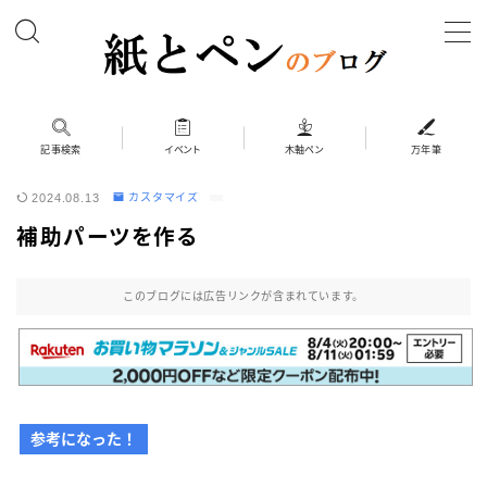
MENU
ホーム
記事検索
イベント
木軸ペン
万年筆
2024.08.13
カスタマイズ
筆記具
補助パーツを作る
ボールペン
ボールペン（木軸以外）
このブログには広告リンクが含まれています。
シャープペン
シャープペン（木軸以外）
木軸ペン
その他 筆記具
参考になった！
万年筆（兄弟サイト）