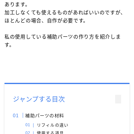
あります。
キーワードで絞り込む
加工しなくても使えるものがあればいいのですが、
ほとんどの場合、自作が必要です。
検索
私の使用している補助パーツの作り方を紹介しま
す。
タグで絞り込む
4C規格（D型）
73Labo
4631 woodturning
AL-star ローラーボール
DRAGONWOOD
G2規格
ジャンプする目次
IoT文具
LAMY2000
Rei工房
Safari ローラーボール
Steef&Co.
補助パーツの材料
Woodpen Craft
お助けグッズ
こぶた工房
リフィルの違い
その他 文房具
その他 筆記具
ぺんてる
使用する道具