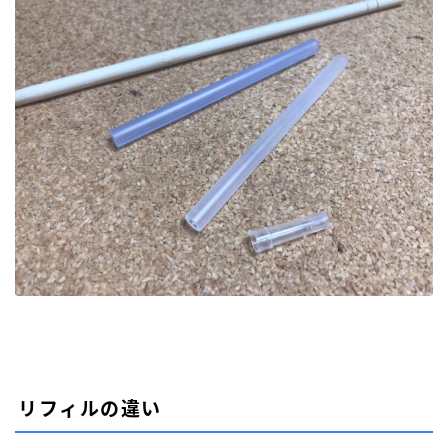
モンブラン［MONT-BLANC］
ラミー［LAMY］
リフィルアダプター
レオナルド［Leonardo］
万年筆
価格別
加工が不要
富士瘤 Craft
屋久杉工房 京
工房 TAISHI
工房 楔
待茶屋
木軸ペン
木軸ペン工房 金杢犀
知識系
筆記具
野原工芸
リフィルの違い