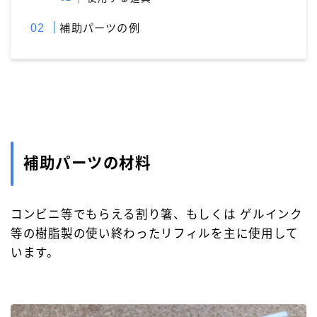
アクロインキ
アンケート
イベント情報
補助パーツの例
ウォーターマン［WATAERMAN］
オロビアンコ［OROBIANCO］
カスタマイズ
カランダッシュ［CARAN-D'ACHE］
カヴェコ［Kaweco］
ガラスペン
クロス［CROSS］
サクラクレパス
補助パーツの材料
サポートグッズ
シャープペン
ジェットストリーム
ゼブラ［ZEBRA］
トンボ鉛筆
コンビニ等でもらえる割り箸、もしくは ゲルインク
パイロット［PILOT］
パーカー［PERKAR］
等の樹脂製の使い終わったリフィルを主に使用して
います。
ファーバーカステル［Faber-Castell］
ペリカン［Pelikan］
ボールペン
ボールペンカスタマイズ
モンテベルデ［Monteverde］