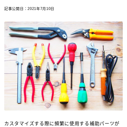
記事公開日：2021年7月10日
カスタマイズ
カスタマイズ
ボールペンをシャープペンに改造
ジェットストリーム カスタマイズ 記事一覧
アクロインキ カスタマイズ 記事一覧
4C規格（D型）リフィルアダプターの作り方 記事一
覧
お店・工房 一覧
リフィルの種類
カスタマイズする際に頻繁に使用する補助パーツが