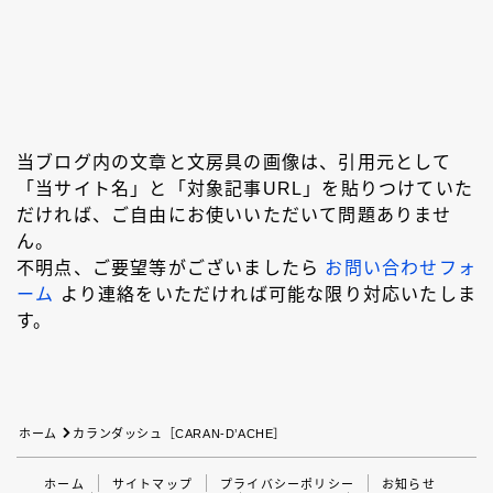
アクロインキ
アンケート
イベント情報
ウォーターマン［WATAERMAN］
オロビアンコ［OROBIANCO］
カスタマイズ
カランダッシュ［CARAN-D'ACHE］
当ブログ内の文章と文房具の画像は、引用元として
「当サイト名」と「対象記事URL」を貼りつけていた
カヴェコ［Kaweco］
ガラスペン
だければ、ご自由にお使いいただいて問題ありませ
クロス［CROSS］
サクラクレパス
ん。
不明点、ご要望等がございましたら
お問い合わせフォ
サポートグッズ
シャープペン
ジェットストリーム
ーム
より連絡をいただければ可能な限り対応いたしま
ゼブラ［ZEBRA］
トンボ鉛筆
す。
パイロット［PILOT］
パーカー［PERKAR］
ファーバーカステル［Faber-Castell］
ペリカン［Pelikan］
ボールペン
ホーム
カランダッシュ［CARAN-D’ACHE］
ボールペンカスタマイズ
モンテベルデ［Monteverde］
ホーム
サイトマップ
プライバシーポリシー
お知らせ