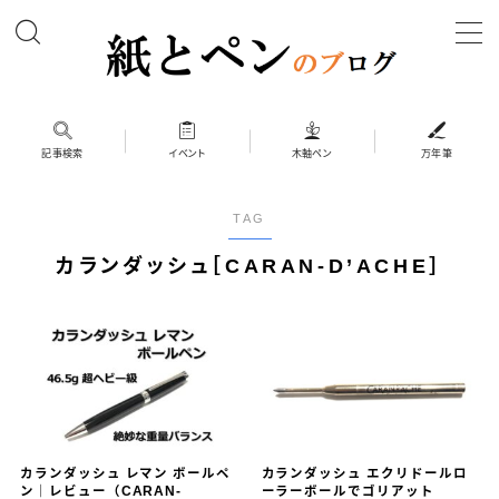
MENU
ホーム
記事検索
イベント
木軸ペン
万年筆
筆記具
TAG
ボールペン
カランダッシュ［CARAN-D’ACHE］
ボールペン（木軸以外）
シャープペン
シャープペン（木軸以外）
木軸ペン
その他 筆記具
カランダッシュ レマン ボールペ
カランダッシュ エクリドールロ
万年筆（兄弟サイト）
ン｜レビュー（CARAN-
ーラーボールでゴリアット