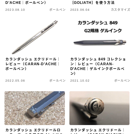
D’ACHE｜ボールペン）
［GOLIATH］を使う方法
2023.08.10
ボールペン
2023.06.04
カスタマイズ
カスタマイズ
カスタマイズ
ボールペンをシャープペンに改造
ジェットストリーム カスタマイズ 記事一覧
アクロインキ カスタマイズ 記事一覧
カランダッシュ エクリドール｜
カランダッシュ 849 コレクショ
レビュー（CARAN-D’ACHE｜
ン｜レビュー（CARAN-
4C規格（D型）リフィルアダプターの作り方 記事一
ボールペン）
D’ACHE｜ゲルインクボールペ
覧
ン）
2022.05.06
ボールペン
2021.10.02
ボールペン
お店・工房 一覧
リフィルの種類
カランダッシュ エクリドールロ
カランダッシュ エクリドール｜