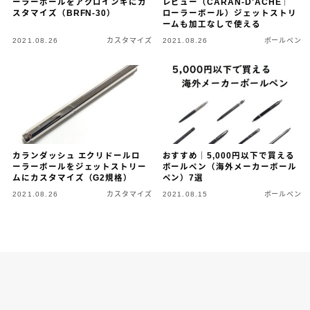
ーラーボールをアクロインキにカ
レビュー（CARAN-D'ACHE｜
スタマイズ（BRFN-30）
ローラーボール）ジェットストリ
キーワードで絞り込む
ームも加工なしで使える
2021.08.26
カスタマイズ
2021.08.26
ボールペン
検索
タグで絞り込む
カランダッシュ エクリドールロ
おすすめ｜5,000円以下で買える
ーラーボールをジェットストリー
ボールペン（海外メーカーボール
ムにカスタマイズ（G2規格）
ペン）7選
4C規格（D型）
73Labo
4631 woodturning
2021.08.26
カスタマイズ
2021.08.15
ボールペン
AL-star ローラーボール
DRAGONWOOD
G2規格
IoT文具
LAMY2000
Rei工房
Safari ローラーボール
Steef&Co.
Woodpen Craft
お助けグッズ
こぶた工房
その他 文房具
その他 筆記具
ぺんてる