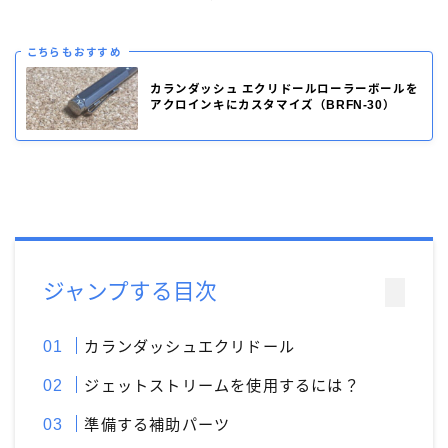
モンブラン［MONT-BLANC］
ラミー［LAMY］
リフィルアダプター
レオナルド［Leonardo］
こちらもおすすめ
万年筆
価格別
加工が不要
富士瘤 Craft
カランダッシュ エクリドールローラーボールを
アクロインキにカスタマイズ（BRFN-30）
屋久杉工房 京
工房 TAISHI
工房 楔
待茶屋
木軸ペン
木軸ペン工房 金杢犀
知識系
筆記具
野原工芸
ジャンプする目次
カランダッシュエクリドール
ジェットストリームを使用するには？
準備する補助パーツ