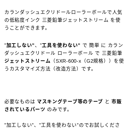
キーワードで絞り込む
カランダッシュエクリドールローラーボールで人気
の低粘度インク 三菱鉛筆ジェットストリーム を使
検索
うことができます。
”
加工しない”
、”
工具を使わない”
で 簡単 に カラン
ダッシュエクリドール ローラーボール で 三菱鉛筆
タグで絞り込む
ジェットストリーム
（SXR-600-x（G2規格））を使
うカスタマイズ方法（改造方法）です。
4C規格（D型）
73Labo
4631 woodturning
AL-star ローラーボール
DRAGONWOOD
G2規格
IoT文具
LAMY2000
Rei工房
必要なものは
マスキングテープ等のテープ
と
市販
Safari ローラーボール
Steef&Co.
されているパーツ
のみです。
Woodpen Craft
お助けグッズ
こぶた工房
”加工しない”、”工具を使わない”のでお試しくださ
その他 文房具
その他 筆記具
ぺんてる