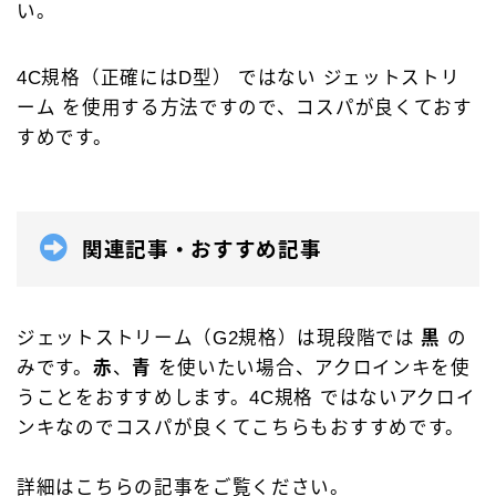
い。
アクロインキ
アンケート
イベント情報
ウォーターマン［WATAERMAN］
4C規格（正確にはD型） ではない ジェットストリ
ーム を使用する方法ですので、コスパが良くておす
オロビアンコ［OROBIANCO］
カスタマイズ
すめです。
カランダッシュ［CARAN-D'ACHE］
カヴェコ［Kaweco］
ガラスペン
クロス［CROSS］
サクラクレパス
関連記事・おすすめ記事
サポートグッズ
シャープペン
ジェットストリーム
ゼブラ［ZEBRA］
トンボ鉛筆
ジェットストリーム（G2規格）は現段階では
黒
の
パイロット［PILOT］
パーカー［PERKAR］
みです。
赤
、
青
を使いたい場合、アクロインキを使
ファーバーカステル［Faber-Castell］
うことをおすすめします。4C規格 ではないアクロイ
ンキなのでコスパが良くてこちらもおすすめです。
ペリカン［Pelikan］
ボールペン
ボールペンカスタマイズ
モンテベルデ［Monteverde］
詳細はこちらの記事をご覧ください。