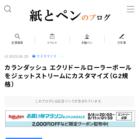
MENU
ホーム
記事検索
イベント
木軸ペン
万年筆
2025.06.25
カスタマイズ
筆記具
カランダッシュ エクリドールローラーボール
ボールペン
をジェットストリームにカスタマイズ（G2規
ボールペン（木軸以外）
格）
シャープペン
このブログには広告リンクが含まれています。
シャープペン（木軸以外）
木軸ペン
その他 筆記具
万年筆（兄弟サイト）