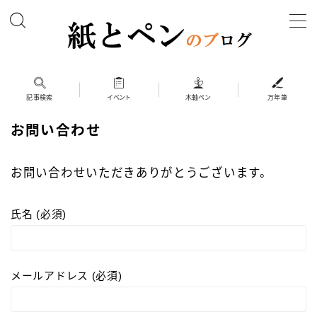
MENU
ホーム
記事検索
イベント
木軸ペン
万年筆
お問い合わせ
筆記具
ボールペン
お問い合わせいただきありがとうございます。
ボールペン（木軸以外）
シャープペン
氏名 (必須)
シャープペン（木軸以外）
木軸ペン
メールアドレス (必須)
その他 筆記具
万年筆（兄弟サイト）