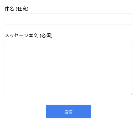
件名 (任意)
カスタマイズ
カスタマイズ
メッセージ本文 (必須)
ボールペンをシャープペンに改造
ジェットストリーム カスタマイズ 記事一覧
アクロインキ カスタマイズ 記事一覧
4C規格（D型）リフィルアダプターの作り方 記事一
覧
お店・工房 一覧
リフィルの種類