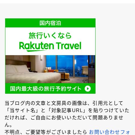
キーワードで絞り込む
検索
タグで絞り込む
4C規格（D型）
73Labo
4631 woodturning
AL-star ローラーボール
DRAGONWOOD
G2規格
IoT文具
LAMY2000
Rei工房
当ブログ内の文章と文房具の画像は、引用元として
「当サイト名」と「対象記事URL」を貼りつけていた
Safari ローラーボール
Steef&Co.
だければ、ご自由にお使いいただいて問題ありませ
Woodpen Craft
お助けグッズ
こぶた工房
ん。
不明点、ご要望等がございましたら
お問い合わせフォ
その他 文房具
その他 筆記具
ぺんてる