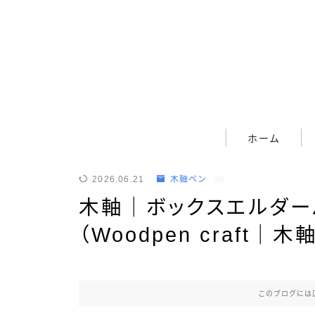
ホーム
ホーム
筆記具
2026.06.21
木軸ペン
木軸｜ボックスエルダー
ボールペン
（Woodpen craft｜
ボールペン（木軸以外）
シャープペン
シャープペン（木軸以外）
このブログには
木軸ペン