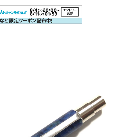
その他 筆記具
4C規格（D型）リフィルアダプ
Woodpen Craft
お助けグッズ
こぶた工房
その他
ターの作り方 記事一覧
万年筆（兄弟サイト）
アクロインキ
アンケート
イベント情報
ウォーター
オロビアンコ［OROBIANCO］
カスタマイズ
カランダ
カヴェコ［Kaweco］
ガラスペン
クロス［CROSS］
シャープペン
ジェットストリーム
ゼブラ［ZEBRA］
パーカー［PERKAR］
ファーバーカステル［Faber-Castel
ボールペンカスタマイズ
モンテベルデ［Monteverde］
ラミー［LAMY］
リフィルアダプター
レオナルド［Leo
加工が不要
富士瘤 Craft
屋久杉工房 京
工房 TAIS
木軸ペン工房 金杢犀
知識系
筆記具
野原工芸