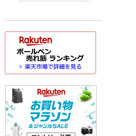
 文房具
その他 筆記具
ぺんてる
マン［WATAERMAN］
ッシュ［CARAN-D'ACHE］
サクラクレパス
サポートグッズ
トンボ鉛筆
パイロット［PILOT］
l］
ペリカン［Pelikan］
ボールペン
モンブラン［MONT-BLANC］
nardo］
万年筆
価格別
HI
工房 楔
待茶屋
木軸ペン