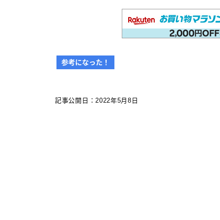
その他 筆記具
万年筆（兄弟サイト）
カスタマイズ
参考になった！
カスタマイズ
ボールペンをシャープペンに改
記事公開日：2022年5月8日
造
ジェットストリーム カスタマイズ
記事一覧
アクロインキ カスタマイズ 記事
一覧
4C規格（D型）リフィルアダプタ
ーの作り方 記事一覧
お店・工房 一覧