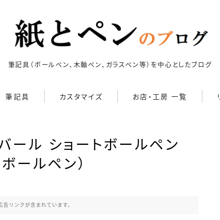
筆記具（ボールペン、木軸ペン、ガラスペン等）を中心としたブログ
筆記具
カスタマイズ
お店・工房 一覧
キーワードで絞り込む
ボールペン
カスタマイズ
検索
バール ショートボールペン
ボールペン（木軸以外）
ボールペンをシャープペンに
改造
木軸ボールペン）
シャープペン
ジェットストリーム カスタマ
イズ 記事一覧
シャープペン（木軸以外）
4C規格（D型）
73Labo
4631 woodturning
AL
アクロインキ カスタマイズ
木軸ペン
広告リンクが含まれています。
記事一覧
G2規格
IoT文具
LAMY2000
Rei工房
Saf