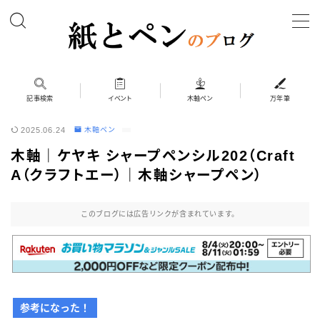
MENU
ホーム
記事検索
イベント
木軸ペン
万年筆
2025.06.24
木軸ペン
筆記具
木軸｜ケヤキ シャープペンシル202（Craft
ボールペン
A（クラフトエー）｜木軸シャープペン）
ボールペン（木軸以外）
シャープペン
このブログには広告リンクが含まれています。
シャープペン（木軸以外）
木軸ペン
その他 筆記具
参考になった！
万年筆（兄弟サイト）