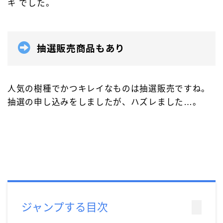
キ でした。
モンブラン［MONT-BLANC］
ラミー［LAMY］
リフィルアダプター
レオナルド［Leonardo］
万年筆
価格別
加工が不要
富士瘤 Craft
抽選販売商品もあり
屋久杉工房 京
工房 TAISHI
工房 楔
待茶屋
木軸ペン
木軸ペン工房 金杢犀
知識系
筆記具
人気の樹種でかつキレイなものは抽選販売ですね。
野原工芸
抽選の申し込みをしましたが、ハズレました…。
ジャンプする目次