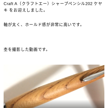
Craft A（クラフトエー）シャープペンシル202 ケヤ
キーワードで絞り込む
キ をお迎えしました。
検索
軸が太く、ホールド感が非常に高いです。
タグで絞り込む
杢を撮影した動画です。
4C規格（D型）
73Labo
4631 woodturning
AL-star ローラーボール
DRAGONWOOD
G2規格
IoT文具
LAMY2000
Rei工房
Safari ローラーボール
Steef&Co.
Woodpen Craft
お助けグッズ
こぶた工房
その他 文房具
その他 筆記具
ぺんてる