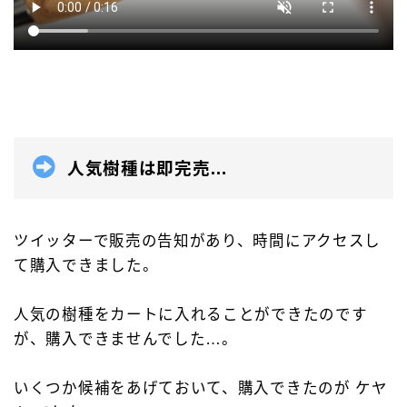
アクロインキ
アンケート
イベント情報
ウォーターマン［WATAERMAN］
オロビアンコ［OROBIANCO］
カスタマイズ
カランダッシュ［CARAN-D'ACHE］
カヴェコ［Kaweco］
ガラスペン
人気樹種は即完売…
クロス［CROSS］
サクラクレパス
サポートグッズ
シャープペン
ジェットストリーム
ツイッターで販売の告知があり、時間にアクセスし
ゼブラ［ZEBRA］
トンボ鉛筆
て購入できました。
パイロット［PILOT］
パーカー［PERKAR］
人気の樹種をカートに入れることができたのです
ファーバーカステル［Faber-Castell］
が、購入できませんでした…。
ペリカン［Pelikan］
ボールペン
いくつか候補をあげておいて、購入できたのが ケヤ
ボールペンカスタマイズ
モンテベルデ［Monteverde］