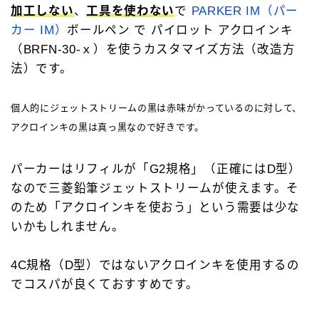
加工しない
、
工具を使わない
で
PARKER IM（パー
キーワードで絞り込む
カー IM）
ボールペン で パイロット アクロインキ
（BRFN-30-ｘ）を使うカスタマイズ方法（改造方
検索
法）です。
個人的にジェットストリームの黒は赤味がかっているのに対して、
アクロインキの黒は真っ黒なので好きです。
タグで絞り込む
パーカーはリフィルが「G2規格」（正確にはD型）
なので三菱鉛筆ジェットストリームが使えます。そ
4C規格（D型）
73Labo
4631 woodturning
のため「アクロインキを使おう」という需要は少な
AL-star ローラーボール
DRAGONWOOD
G2規格
いかもしれません。
IoT文具
LAMY2000
Rei工房
4C規格（D型）ではないアクロインキを使用するの
Safari ローラーボール
Steef&Co.
でコスパが良くておすすめです。
Woodpen Craft
お助けグッズ
こぶた工房
その他 文房具
その他 筆記具
ぺんてる