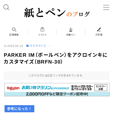
MENU
ホーム
記事検索
イベント
木軸ペン
万年筆
2025.06.24
カスタマイズ
筆記具
PARKER IM（ボールペン）をアクロインキに
ボールペン
カスタマイズ（BRFN-30）
ボールペン（木軸以外）
シャープペン
このブログには広告リンクが含まれています。
シャープペン（木軸以外）
木軸ペン
その他 筆記具
参考になった！
万年筆（兄弟サイト）