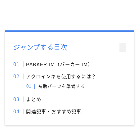
アクロインキ
アンケート
イベント情報
ウォーターマン［WATAERMAN］
オロビアンコ［OROBIANCO］
カスタマイズ
カランダッシュ［CARAN-D'ACHE］
ジャンプする目次
カヴェコ［Kaweco］
ガラスペン
PARKER IM（パーカー IM）
クロス［CROSS］
サクラクレパス
アクロインキを使用するには？
サポートグッズ
シャープペン
ジェットストリーム
補助パーツを準備する
ゼブラ［ZEBRA］
トンボ鉛筆
まとめ
パイロット［PILOT］
パーカー［PERKAR］
ファーバーカステル［Faber-Castell］
関連記事・おすすめ記事
ペリカン［Pelikan］
ボールペン
ボールペンカスタマイズ
モンテベルデ［Monteverde］