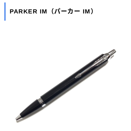
モンブラン［MONT-BLANC］
ラミー［LAMY］
PARKER IM（パーカー IM）
リフィルアダプター
レオナルド［Leonardo］
万年筆
価格別
加工が不要
富士瘤 Craft
屋久杉工房 京
工房 TAISHI
工房 楔
待茶屋
木軸ペン
木軸ペン工房 金杢犀
知識系
筆記具
野原工芸