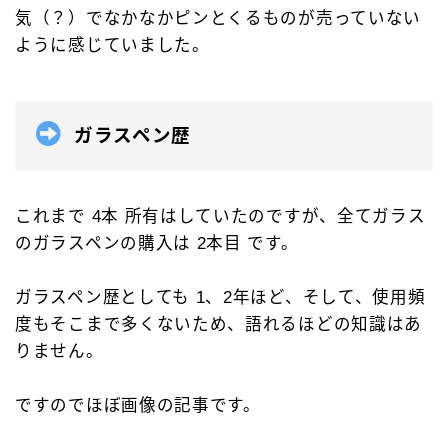
気（？）でなかなかピンとくるものが売っていない
アクロインキ
アンケート
イベント情報
ように感じていました。
ウォーターマン［WATAERMAN］
オロビアンコ［OROBIANCO］
カスタマイズ
ガラスペン歴
カランダッシュ［CARAN-D'ACHE］
カヴェコ［Kaweco］
ガラスペン
クロス［CROSS］
サクラクレパス
これまで 4本 所有はしていたのですが、全てガラス
のガラスペンの購入は 2本目 です。
サポートグッズ
シャープペン
ジェットストリーム
ゼブラ［ZEBRA］
トンボ鉛筆
ガラスペン歴としても 1、2年ほど、そして、使用頻
パイロット［PILOT］
パーカー［PERKAR］
度もそこまで多くないため、語れるほどの知識はあ
りません。
ファーバーカステル［Faber-Castell］
ペリカン［Pelikan］
ボールペン
ですのでほぼ画像の記事です。
ボールペンカスタマイズ
モンテベルデ［Monteverde］