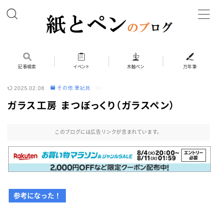
MENU
ホーム
記事検索
イベント
木軸ペン
万年筆
2025.02.08
その他 筆記具
筆記具
ガラス工房 まつぼっくり（ガラスペン）
ボールペン
ボールペン（木軸以外）
このブログには広告リンクが含まれています。
シャープペン
シャープペン（木軸以外）
木軸ペン
その他 筆記具
参考になった！
万年筆（兄弟サイト）