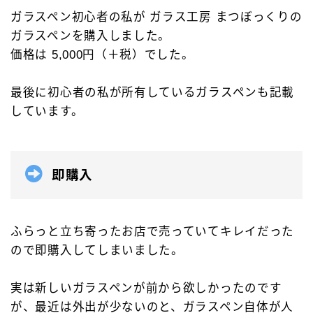
ガラスペン初心者の私が ガラス工房 まつぼっくりの
キーワードで絞り込む
ガラスペンを購入しました。
価格は 5,000円（＋税）でした。
検索
最後に初心者の私が所有しているガラスペンも記載
しています。
タグで絞り込む
即購入
4C規格（D型）
73Labo
4631 woodturning
AL-star ローラーボール
DRAGONWOOD
G2規格
ふらっと立ち寄ったお店で売っていてキレイだった
IoT文具
LAMY2000
Rei工房
ので即購入してしまいました。
Safari ローラーボール
Steef&Co.
Woodpen Craft
お助けグッズ
こぶた工房
実は新しいガラスペンが前から欲しかったのです
が、最近は外出が少ないのと、ガラスペン自体が人
その他 文房具
その他 筆記具
ぺんてる