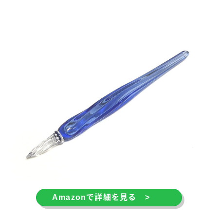
モンブラン［MONT-BLANC］
ラミー［LAMY］
リフィルアダプター
レオナルド［Leonardo］
万年筆
価格別
加工が不要
富士瘤 Craft
屋久杉工房 京
工房 TAISHI
工房 楔
待茶屋
木軸ペン
木軸ペン工房 金杢犀
知識系
筆記具
野原工芸
Amazonで詳細を見る >