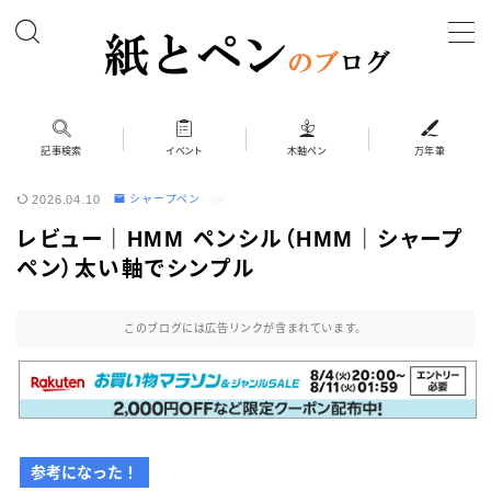
MENU
ホーム
記事検索
イベント
木軸ペン
万年筆
2026.04.10
シャープペン
筆記具
レビュー｜HMM ペンシル（HMM｜シャープ
ボールペン
ペン）太い軸でシンプル
ボールペン（木軸以外）
シャープペン
このブログには広告リンクが含まれています。
シャープペン（木軸以外）
木軸ペン
その他 筆記具
参考になった！
万年筆（兄弟サイト）