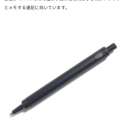
モンブラン［MONT-BLANC］
ラミー［LAMY］
とメモする速記に向いています。
リフィルアダプター
レオナルド［Leonardo］
万年筆
価格別
加工が不要
富士瘤 Craft
屋久杉工房 京
工房 TAISHI
工房 楔
待茶屋
木軸ペン
木軸ペン工房 金杢犀
知識系
筆記具
野原工芸