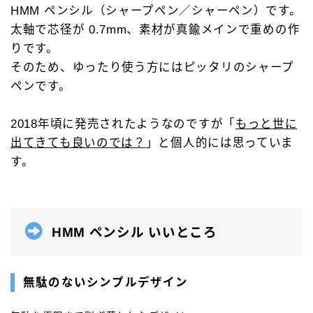
HMM ペンシル（シャープペン／シャーペン）です。
キーワードで絞り込む
太軸で芯径が 0.7mm、素材が真鍮メインで重めの作
りです。
検索
そのため、ゆったり使う方にはピッタリのシャープ
ペンです。
2018年頃に発売されたようなのですが「
もっと世に
タグで絞り込む
出てきても良いのでは？
」と個人的には思っていま
す。
4C規格（D型）
73Labo
4631 woodturning
AL-star ローラーボール
DRAGONWOOD
G2規格
HMM ペンシル いいところ
IoT文具
LAMY2000
Rei工房
Safari ローラーボール
Steef&Co.
無駄のないシンプルデザイン
Woodpen Craft
お助けグッズ
こぶた工房
その他 文房具
その他 筆記具
ぺんてる