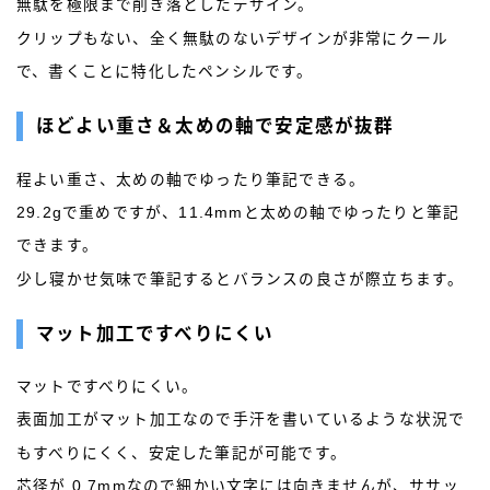
無駄を極限まで削ぎ落としたデザイン。
アクロインキ
アンケート
イベント情報
クリップもない、全く無駄のないデザインが非常にクール
で、書くことに特化したペンシルです。
ウォーターマン［WATAERMAN］
オロビアンコ［OROBIANCO］
カスタマイズ
ほどよい重さ＆太めの軸で安定感が抜群
カランダッシュ［CARAN-D'ACHE］
程よい重さ、太めの軸でゆったり筆記できる。
カヴェコ［Kaweco］
ガラスペン
29.2gで重めですが、11.4mmと太めの軸でゆったりと筆記
クロス［CROSS］
サクラクレパス
できます。
サポートグッズ
シャープペン
ジェットストリーム
少し寝かせ気味で筆記するとバランスの良さが際立ちます。
ゼブラ［ZEBRA］
トンボ鉛筆
マット加工ですべりにくい
パイロット［PILOT］
パーカー［PERKAR］
マットですべりにくい。
ファーバーカステル［Faber-Castell］
表面加工がマット加工なので手汗を書いているような状況で
ペリカン［Pelikan］
ボールペン
もすべりにくく、安定した筆記が可能です。
ボールペンカスタマイズ
モンテベルデ［Monteverde］
芯径が 0.7mmなので細かい文字には向きませんが、ササッ