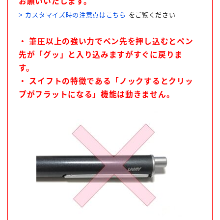
お願いいたします。
> カスタマイズ時の注意点はこちら
をご覧ください
アクロインキ
アンケート
イベント情報
ウォーターマン［WATAERMAN］
・ 筆圧以上の強い力でペン先を押し込むとペン
オロビアンコ［OROBIANCO］
カスタマイズ
先が「グッ」と入り込みますがすぐに戻りま
す。
カランダッシュ［CARAN-D'ACHE］
・ スイフトの特徴である「ノックするとクリッ
カヴェコ［Kaweco］
ガラスペン
プがフラットになる」機能は動きません。
クロス［CROSS］
サクラクレパス
サポートグッズ
シャープペン
ジェットストリーム
ゼブラ［ZEBRA］
トンボ鉛筆
パイロット［PILOT］
パーカー［PERKAR］
ファーバーカステル［Faber-Castell］
ペリカン［Pelikan］
ボールペン
ボールペンカスタマイズ
モンテベルデ［Monteverde］