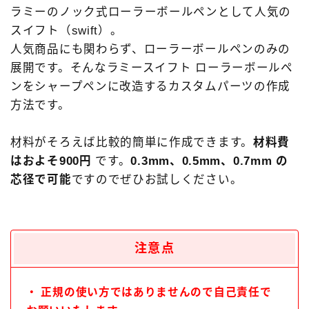
ラミーのノック式ローラーボールペンとして人気の
キーワードで絞り込む
スイフト（swift）。
人気商品にも関わらず、ローラーボールペンのみの
検索
展開です。そんなラミースイフト ローラーボールペ
ンをシャープペンに改造するカスタムパーツの作成
方法です。
タグで絞り込む
材料がそろえば比較的簡単に作成できます。
材料費
はおよそ900円
です。
0.3mm、0.5mm、0.7mm の
芯径で可能
ですのでぜひお試しください。
4C規格（D型）
73Labo
4631 woodturning
AL-star ローラーボール
DRAGONWOOD
G2規格
IoT文具
LAMY2000
Rei工房
注意点
Safari ローラーボール
Steef&Co.
Woodpen Craft
お助けグッズ
こぶた工房
・ 正規の使い方ではありませんので自己責任で
その他 文房具
その他 筆記具
ぺんてる