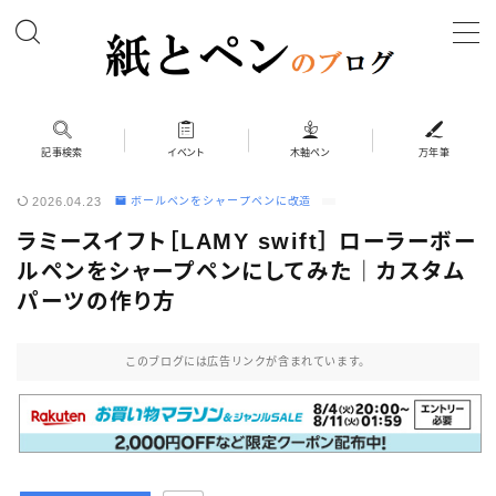
MENU
ホーム
記事検索
イベント
木軸ペン
万年筆
2026.04.23
ボールペンをシャープペンに改造
筆記具
ラミースイフト［LAMY swift］ ローラーボー
ボールペン
ルペンをシャープペンにしてみた｜カスタム
ボールペン（木軸以外）
パーツの作り方
シャープペン
このブログには広告リンクが含まれています。
シャープペン（木軸以外）
木軸ペン
その他 筆記具
万年筆（兄弟サイト）