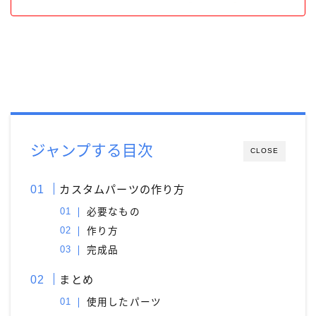
モンブラン［MONT-BLANC］
ラミー［LAMY］
リフィルアダプター
レオナルド［Leonardo］
万年筆
価格別
加工が不要
富士瘤 Craft
屋久杉工房 京
工房 TAISHI
工房 楔
待茶屋
木軸ペン
木軸ペン工房 金杢犀
知識系
筆記具
野原工芸
ジャンプする目次
CLOSE
カスタムパーツの作り方
必要なもの
作り方
完成品
まとめ
使用したパーツ