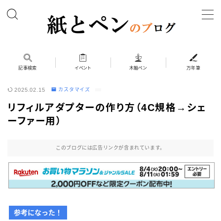
MENU
ホーム
記事検索
イベント
木軸ペン
万年筆
2025.02.15
カスタマイズ
筆記具
リフィルアダプターの作り方（4C規格→シェ
ボールペン
ーファー用）
ボールペン（木軸以外）
シャープペン
このブログには広告リンクが含まれています。
シャープペン（木軸以外）
木軸ペン
その他 筆記具
参考になった！
万年筆（兄弟サイト）