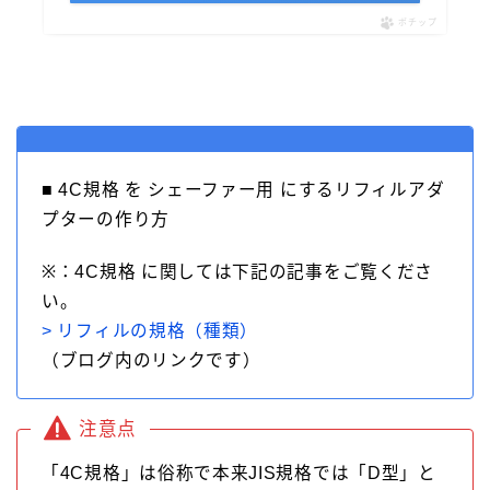
モンブラン［MONT-BLANC］
ラミー［LAMY］
ポチップ
リフィルアダプター
レオナルド［Leonardo］
万年筆
価格別
加工が不要
富士瘤 Craft
屋久杉工房 京
工房 TAISHI
工房 楔
待茶屋
木軸ペン
木軸ペン工房 金杢犀
知識系
筆記具
■ 4C規格 を シェーファー用 にするリフィルアダ
野原工芸
プターの作り方
※：4C規格 に関しては下記の記事をご覧くださ
い。
> リフィルの規格（種類）
（ブログ内のリンクです）
注意点
「4C規格」は俗称で本来JIS規格では「D型」と