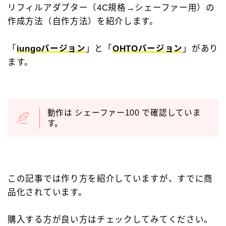
リフィルアダプター（4C規格→シェーファー用）の
キーワードで絞り込む
作成方法（自作方法）を紹介します。
検索
「
iungoバージョン
」と「
OHTOバージョン
」があり
ます。
タグで絞り込む
動作は シェーファー100 で確認していま
す。
4C規格（D型）
73Labo
4631 woodturning
AL-star ローラーボール
DRAGONWOOD
G2規格
IoT文具
LAMY2000
Rei工房
この記事では作り方を紹介していますが、すでに商
Safari ローラーボール
Steef&Co.
品化されています。
Woodpen Craft
お助けグッズ
こぶた工房
購入する方が良い方はチェックしてみてください。
その他 文房具
その他 筆記具
ぺんてる