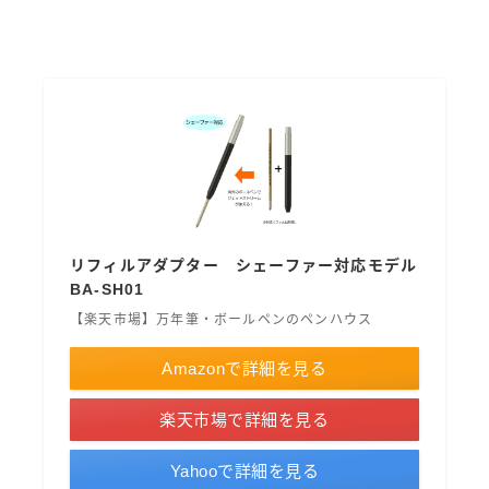
アクロインキ
アンケート
イベント情報
ウォーターマン［WATAERMAN］
オロビアンコ［OROBIANCO］
カスタマイズ
カランダッシュ［CARAN-D'ACHE］
カヴェコ［Kaweco］
ガラスペン
クロス［CROSS］
サクラクレパス
リフィルアダプター シェーファー対応モデル
サポートグッズ
シャープペン
ジェットストリーム
BA-SH01
ゼブラ［ZEBRA］
トンボ鉛筆
【楽天市場】万年筆・ボールペンのペンハウス
パイロット［PILOT］
パーカー［PERKAR］
Amazonで詳細を見る
ファーバーカステル［Faber-Castell］
楽天市場で詳細を見る
ペリカン［Pelikan］
ボールペン
ボールペンカスタマイズ
モンテベルデ［Monteverde］
Yahooで詳細を見る